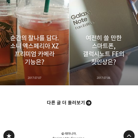
순간의 찰나를 담다.
여전히 쓸 만한
소니 엑스페리아 XZ
스마트폰,
프리미엄 카메라
갤럭시노트 FE의
기능은?
첫인상은?
2017.07.07
2017.07.06
다른 글 더 둘러보기
© 레이니아.