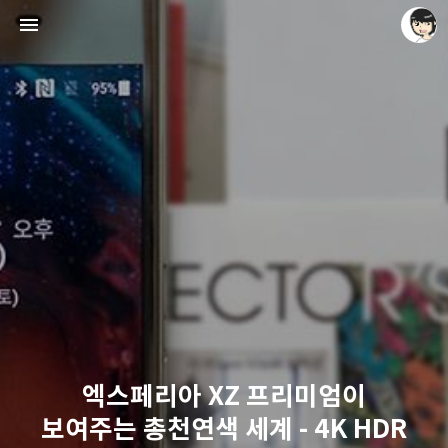
레이니아
레이니아
엑스페리아 XZ 프리미엄이
보여주는 총천연색 세계 - 4K HDR