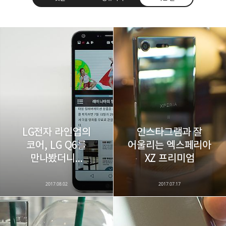
레이니아
다방면의 깊은 관심과 얕은 이해도를 갖춘 보편적
구독하기
카카오톡
라인
트위터
비주류이자 진화하는 영원한 주변인.
구독하기
LG전자 라인업의
인스타그램과 잘
코어, LG Q6를
어울리는 엑스페리아
카카오스토리
밴드
네이버 블로그
Pocke
만나봤더니...
XZ 프리미엄
2017.08.02
2017.07.17