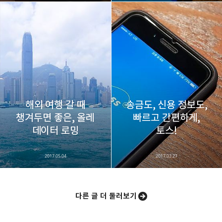
해외 여행 갈 때
송금도, 신용 정보도,
챙겨두면 좋은, 올레
빠르고 간편하게,
데이터 로밍
토스!
2017.05.04
2017.03.27
다른 글 더 둘러보기