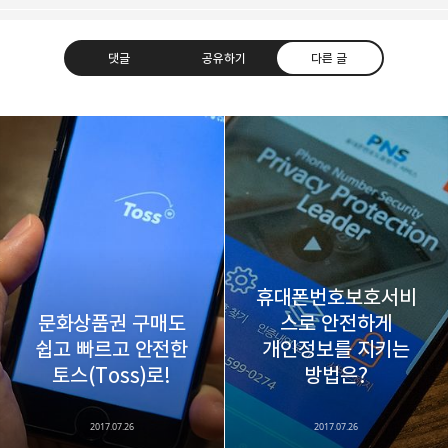
댓글
공유하기
다른 글
레이니아
다방면의 깊은 관심과 얕은 이해도를 갖춘 보편적
구독하기
카카오톡
라인
트위터
비주류이자 진화하는 영원한 주변인.
구독하기
휴대폰번호보호서비
문화상품권 구매도
스로 안전하게
쉽고 빠르고 안전한
개인정보를 지키는
카카오스토리
밴드
네이버 블로그
Pocke
토스(Toss)로!
방법은?
2017.07.26
2017.07.26