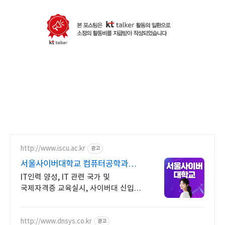
http://www.iscu.ac.kr
광고
서울사이버대학교 컴퓨터공학과
2026 가을학기 신편입생
IT인력 양성, IT 관련 국가 및
국제자격증 교육실시, 사이버대 신입생
수 1위 장학금 지급 1위, 학사 석사 박사
온라인복수학위까지
http://www.dnsys.co.kr
광고