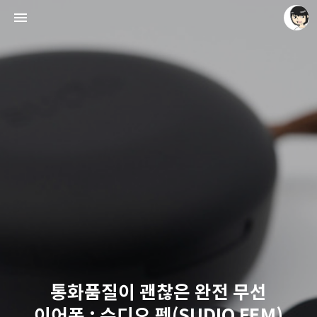
레이니아
레이니아
통화품질이 괜찮은 완전 무선
이어폰 : 수디오 펨(SUDIO FEM)