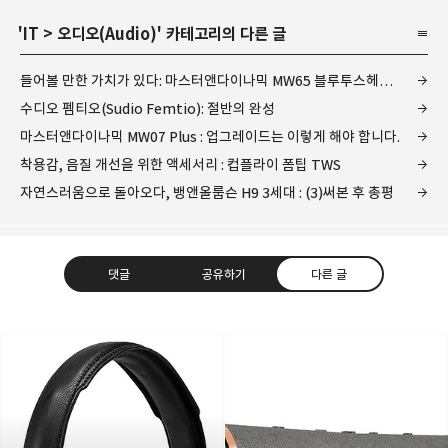
'
IT
>
오디오(Audio)
' 카테고리의 다른 글
들어볼 만한 가치가 있다: 마스터앤다이나믹 MW65 블루투스헤드폰
수디오 펨티오(Sudio Femtio): 절반의 완성
마스터앤다이나믹 MW07 Plus : 업그레이드는 이렇게 해야 합니다.
착용감, 음질 개선을 위한 액세서리 : 컵플라이 폼팁 TWS
자연스러움으로 돌아오다, 뱅앤올룹슨 H9 3세대 : (3)써본 후 총평
댓글
공유하기
다른 글
레이니아
다방면의 깊은 관심과 얕은 이해도를 갖춘 보편적
구독하기
카카오톡
라인
트위터
비주류이자 진화하는 영원한 주변인.