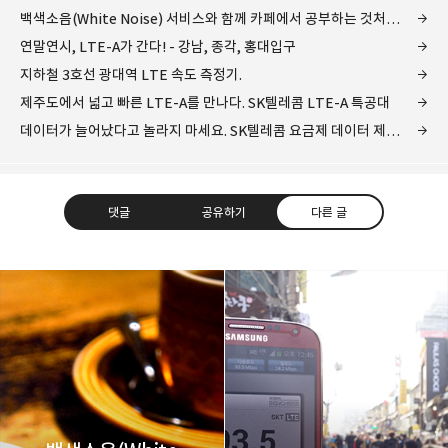
백색소음(White Noise) 서비스와 함께 카페에서 공부하는 것처럼...
연말연시, LTE-A가 간다! - 강남, 종각, 홍대입구
지하철 3호선 광대역 LTE 속도 측정기.
제주도에서 넓고 빠른 LTE-A를 만나다. SK텔레콤 LTE-A 특공대
데이터가 늘어났다고 놀라지 마세요. SK텔레콤 요금제 데이터 제공량 확대.
댓글
공유하기
다른 글
레이니아
다방면의 깊은 관심과 얕은 이해도를 갖춘 보편적
구독하기
카카오톡
라인
트위터
비주류이자 진화하는 영원한 주변인.
구독하기