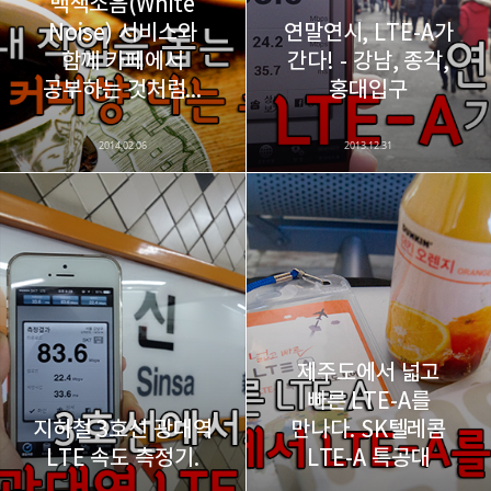
백색소음(White
Noise) 서비스와
연말연시, LTE-A가
함께 카페에서
간다! - 강남, 종각,
카카오스토리
밴드
네이버 블로그
Pocke
공부하는 것처럼...
홍대입구
2014.02.06
2013.12.31
제주도에서 넓고
빠른 LTE-A를
지하철 3호선 광대역
만나다. SK텔레콤
LTE 속도 측정기.
LTE-A 특공대