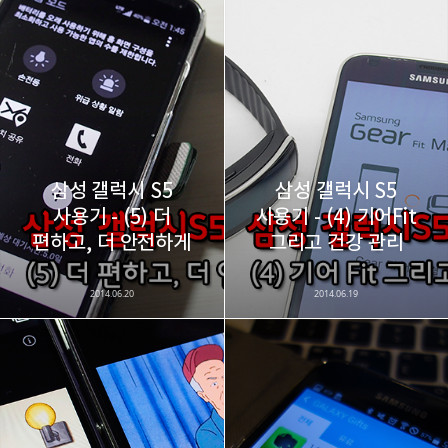
레이니아
다방면의 깊은 관심과 얕은 이해도를 갖춘 보편적
구독하기
카카오톡
라인
트위터
비주류이자 진화하는 영원한 주변인.
구독하기
삼성 갤럭시 S5
삼성 갤럭시 S5
사용기 - (5) 더
사용기 - (4) 기어Fit
카카오스토리
밴드
네이버 블로그
Pocke
편하고, 더 안전하게
그리고 건강 관리
2014.06.20
2014.06.19