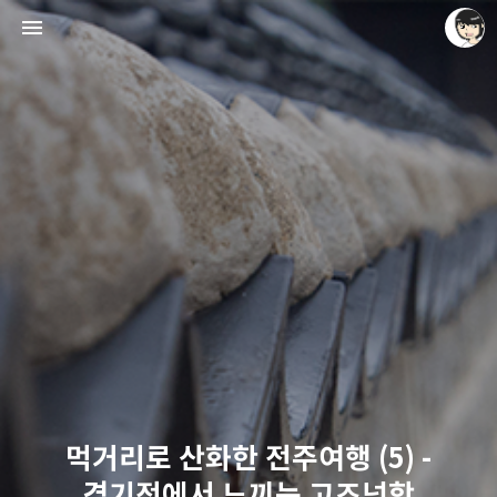
레이니아
레이니아
먹거리로 산화한 전주여행 (5) -
경기전에서 느끼는 고즈넉함