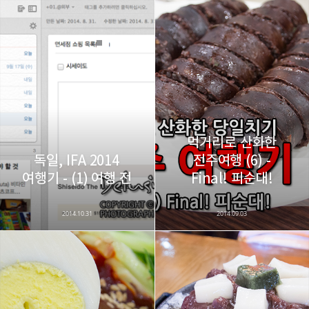
레이니아
다방면의 깊은 관심과 얕은 이해도를 갖춘 보편적
구독하기
카카오톡
라인
트위터
비주류이자 진화하는 영원한 주변인.
구독하기
먹거리로 산화한
독일, IFA 2014
전주여행 (6) -
카카오스토리
밴드
네이버 블로그
Pocke
여행기 - (1) 여행 전
Final! 피순대!
2014.10.31
2014.09.03