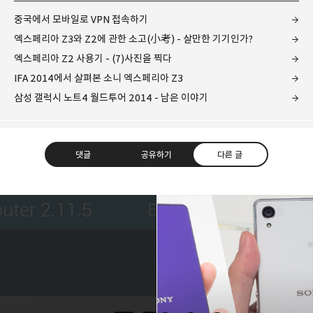
중국에서 모바일로 VPN 접속하기
엑스페리아 Z3와 Z2에 관한 소고(小考) - 살만한 기기인가?
엑스페리아 Z2 사용기 - (7)사진을 찍다
IFA 2014에서 살펴본 소니 엑스페리아 Z3
삼성 갤럭시 노트4 월드투어 2014 - 남은 이야기
댓글
공유하기
다른 글
레이니아
다방면의 깊은 관심과 얕은 이해도를 갖춘 보편적
구독하기
카카오톡
라인
트위터
비주류이자 진화하는 영원한 주변인.
구독하기