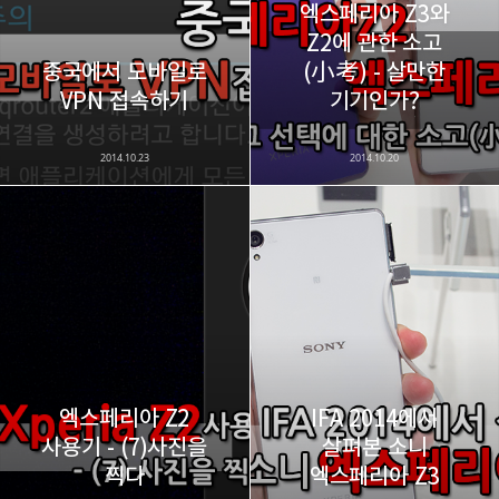
엑스페리아 Z3와
Z2에 관한 소고
중국에서 모바일로
(小考) - 살만한
카카오스토리
밴드
네이버 블로그
Pocke
VPN 접속하기
기기인가?
2014.10.23
2014.10.20
엑스페리아 Z2
IFA 2014에서
사용기 - (7)사진을
살펴본 소니
찍다
엑스페리아 Z3