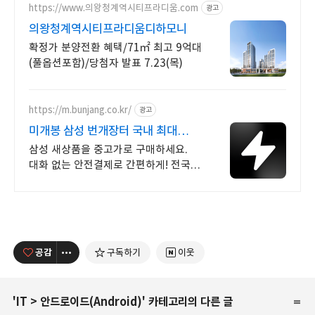
https://www.의왕청계역시티프라디움.com
광고
의왕청계역시티프라디움디하모니
확정가 분양전환 혜택/71㎡ 최고 9억대
(풀옵션포함)/당첨자 발표 7.23(목)
https://m.bunjang.co.kr/
광고
미개봉 삼성 번개장터 국내 최대
브랜드 중고거래
삼성 새상품을 중고가로 구매하세요.
대화 없는 안전결제로 간편하게! 전국
각지에서 올라오는 전국구 최다 상품
매일 10만 개 이상의 신규 상품 업로드
공감
구독하기
이웃
'
IT
>
안드로이드(Android)
' 카테고리의 다른 글