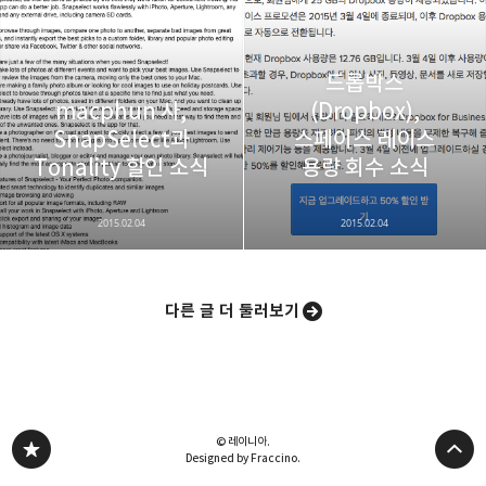
드롭박스
macphun 사,
(Dropbox),
SnapSelect과
스페이스 레이스
Tonality 할인 소식
용량 회수 소식
2015.02.04
2015.02.04
다른 글 더 둘러보기
© 레이니아.
Designed by Fraccino.