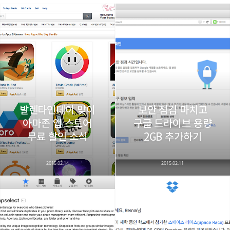
레이니아
다방면의 깊은 관심과 얕은 이해도를 갖춘 보편적
구독하기
카카오톡
라인
트위터
비주류이자 진화하는 영원한 주변인.
구독하기
발렌타인데이 맞이
보안 점검 마치고
아마존 앱 스토어
구글 드라이브 용량
카카오스토리
밴드
네이버 블로그
Pocke
무료 할인 소식
2GB 추가하기
2015.02.14
2015.02.11