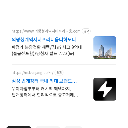
https://www.의왕청계역시티프라디움.com
광고
의왕청계역시티프라디움디하모니
확정가 분양전환 혜택/71㎡ 최고 9억대
(풀옵션포함)/당첨자 발표 7.23(목)
https://m.bunjang.co.kr/
광고
삼성 번개장터 국내 최대 브랜드
중고거래
무이자할부부터 캐시백 혜택까지,
번개장터에서 합리적으로 중고거래
하세요 전국 각지에서 올라오는 전국구
최다 상품 매일 10만 개 이상의 신규
상품 업로드