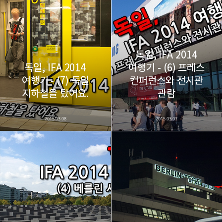
다방면의 깊은 관심과 얕은 이해도를 갖춘 보편적
구독하기
카카오톡
라인
트위터
비주류이자 진화하는 영원한 주변인.
구독하기
독일, IFA 2014
독일, IFA 2014
여행기 - (6) 프레스
여행기 - (7) 독일
컨퍼런스와 전시관
카카오스토리
밴드
네이버 블로그
Pocke
지하철을 탔어요.
관람
2015.03.08
2015.03.07