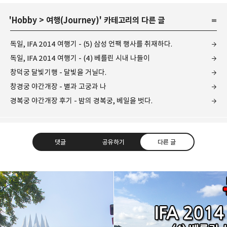
'
Hobby
>
여행(Journey)
' 카테고리의 다른 글
독일, IFA 2014 여행기 - (5) 삼성 언팩 행사를 취재하다.
독일, IFA 2014 여행기 - (4) 베를린 시내 나들이
창덕궁 달빛기행 - 달빛을 거닐다.
창경궁 야간개장 - 별과 고궁과 나
경복궁 야간개장 후기 - 밤의 경복궁, 베일을 벗다.
댓글
공유하기
다른 글
레이니아
다방면의 깊은 관심과 얕은 이해도를 갖춘 보편적
구독하기
카카오톡
라인
트위터