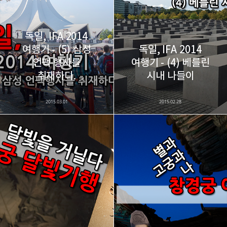
비주류이자 진화하는 영원한 주변인.
구독하기
독일, IFA 2014
여행기 - (5) 삼성
독일, IFA 2014
언팩 행사를
여행기 - (4) 베를린
카카오스토리
밴드
네이버 블로그
Pocke
취재하다.
시내 나들이
2015.03.01
2015.02.28