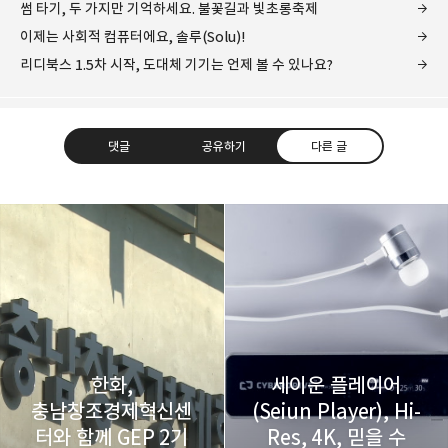
썸 타기, 두 가지만 기억하세요. 불꽃길과 빛초롱축제
이제는 사회적 컴퓨터에요, 솔루(Solu)!
리디북스 1.5차 시작, 도대체 기기는 언제 볼 수 있나요?
댓글
공유하기
다른 글
레이니아
다방면의 깊은 관심과 얕은 이해도를 갖춘 보편적
구독하기
카카오톡
라인
트위터
비주류이자 진화하는 영원한 주변인.
구독하기
한화,
세이운 플레이어
충남창조경제혁신센
(Seiun Player), Hi-
터와 함께 GEP 2기
Res, 4K, 믿을 수
카카오스토리
밴드
네이버 블로그
Pocke