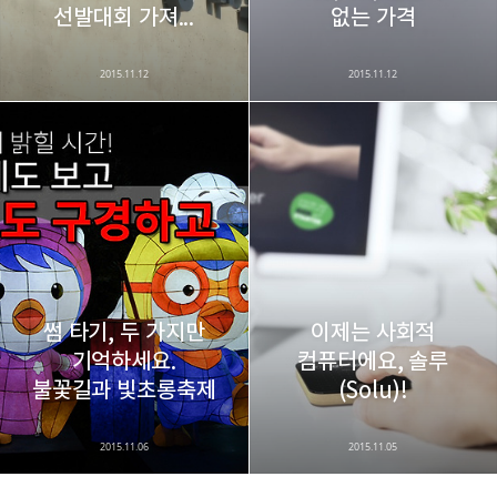
선발대회 가져...
없는 가격
2015.11.12
2015.11.12
썸 타기, 두 가지만
이제는 사회적
기억하세요.
컴퓨터에요, 솔루
불꽃길과 빛초롱축제
(Solu)!
2015.11.06
2015.11.05