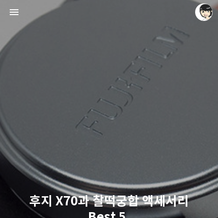
레이니아
레이니아
후지 X70과 찰떡궁합 액세서리
Best 5.