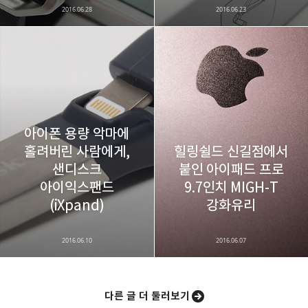
2016.06.28
2016.06.23
아이폰 용량 악마에
홀려버린 사람에게,
힐링쉴드 신길점에서
샌디스크
붙인 아이패드 프로
아이익스팬드
9.7인치 MIGH-T
(iXpand)
강화유리
2016.06.10
2016.06.07
다른 글 더 둘러보기