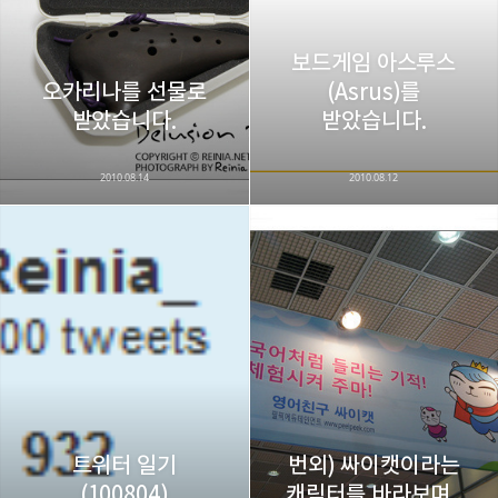
구독하기
보드게임 아스루스
오카리나를 선물로
(Asrus)를
카카오스토리
밴드
네이버 블로그
Pocke
받았습니다.
받았습니다.
2010.08.14
2010.08.12
트위터 일기
번외) 싸이캣이라는
(100804)
캐릭터를 바라보며..