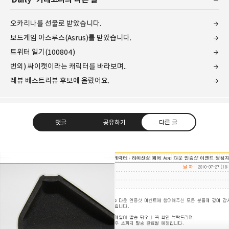
오카리나를 선물로 받았습니다.
보드게임 아스루스(Asrus)를 받았습니다.
트위터 일기(100804)
번외) 싸이캣이라는 캐릭터를 바라보며..
레뷰 베스트리뷰 후보에 올랐어요.
댓글
공유하기
다른 글
레이니아
다방면의 깊은 관심과 얕은 이해도를 갖춘 보편적
구독하기
카카오톡
라인
트위터
비주류이자 진화하는 영원한 주변인.