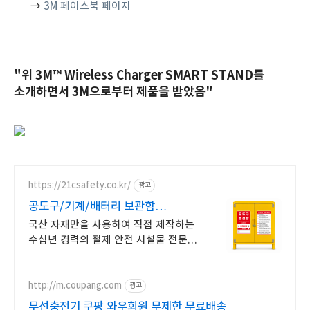
→
3M 페이스북 페이지
"위 3M™ Wireless Charger SMART STAND를
소개하면서 3M으로부터 제품을 받았음"
https://21csafety.co.kr/
광고
공도구/기계/배터리 보관함
(주)21세기안전산업
국산 자재만을 사용하여 직접 제작하는
수십년 경력의 철제 안전 시설물 전문
기업! 확산형 소화기, 안전표시 부착,
색상 변경, 주문제작 모두 가능!
http://m.coupang.com
광고
무선충전기 쿠팡 와우회원 무제한 무료배송