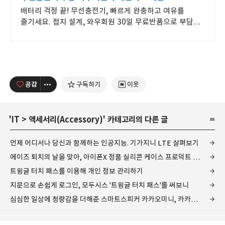
배터리 걱정 끝! 무선충전기, 빠르게 완충하고 여유를
즐기세요. 접지 설계, 와우회원 30일 무료반품으로 부담
없이 선택하세요.
공감
구독하기
이웃
'
IT
>
액세서리(Accessory)
' 카테고리의 다른 글
언제 어디서나 당신과 함께하는 인공지능. 기가지니 LTE 살펴보기
에이즈 퇴치의 날을 맞아, 아이폰X 정품 실리콘 케이스 프로덕트 레드 에디션
트윙글 터치 패스를 이용해 개인 정보 관리하기
지문으로 손쉽게 로그인, 모두시스 '트윙글 터치 패스'를 써보니
심심한 일상에 청량감을 더해준 스마트스피커 카카오미니, 카카오프렌즈가 돋보이는 후기는?