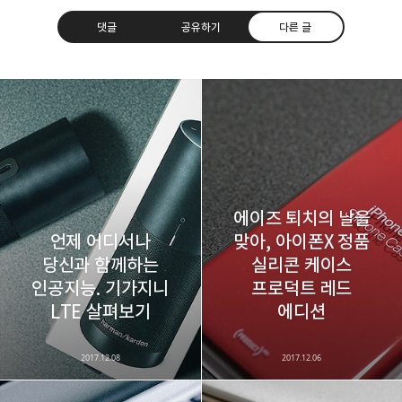
댓글
공유하기
다른 글
레이니아
다방면의 깊은 관심과 얕은 이해도를 갖춘 보편적
구독하기
카카오톡
라인
트위터
비주류이자 진화하는 영원한 주변인.
구독하기
에이즈 퇴치의 날을
언제 어디서나
맞아, 아이폰X 정품
당신과 함께하는
실리콘 케이스
인공지능. 기가지니
프로덕트 레드
카카오스토리
밴드
네이버 블로그
Pocke
LTE 살펴보기
에디션
2017.12.08
2017.12.06