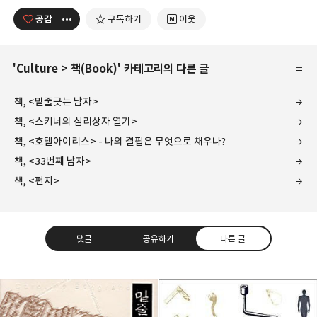
공감
구독하기
이웃
'
Culture
>
책(Book)
' 카테고리의 다른 글
책, <밑줄긋는 남자>
책, <스키너의 심리상자 열기>
책, <호텔아이리스> - 나의 결핍은 무엇으로 채우나?
책, <33번째 남자>
책, <편지>
댓글
공유하기
다른 글