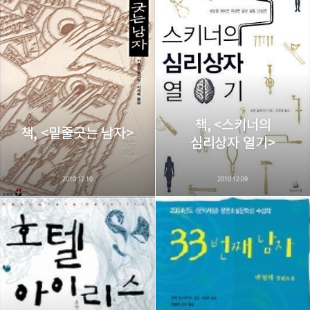
레이니아
다방면의 깊은 관심과 얕은 이해도를 갖춘 보편적
구독하기
카카오톡
라인
트위터
비주류이자 진화하는 영원한 주변인.
구독하기
책, <스키너의
카카오스토리
밴드
네이버 블로그
Pocke
책, <밑줄긋는 남자>
심리상자 열기>
2010.12.10
2010.12.09