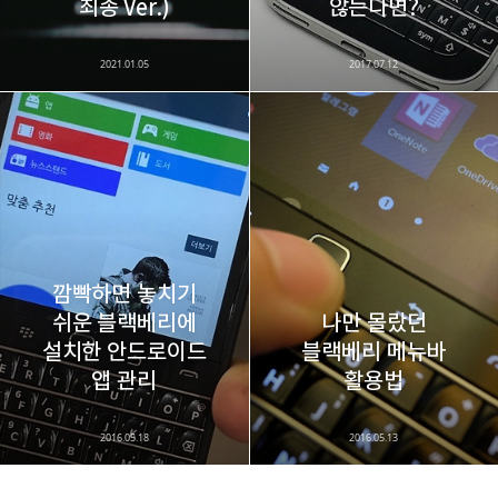
최종 Ver.)
않는다면?
2021.01.05
2017.07.12
깜빡하면 놓치기
쉬운 블랙베리에
나만 몰랐던
설치한 안드로이드
블랙베리 메뉴바
앱 관리
활용법
2016.05.18
2016.05.13