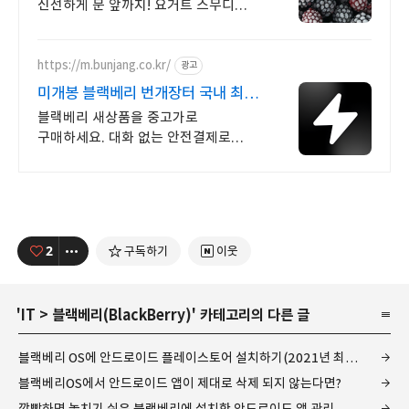
신선하게 문 앞까지! 요거트 스무디
토핑으로 제격! 세척 후 급냉해 더욱
안심.
https://m.bunjang.co.kr/
광고
미개봉 블랙베리 번개장터 국내 최대
브랜드 중고거래
블랙베리 새상품을 중고가로
구매하세요. 대화 없는 안전결제로
간편하게! 전국 각지에서 올라오는
전국구 최다 상품 매일 10만 개 이상의
신규 상품 업로드
2
구독하기
이웃
'
IT
>
블랙베리(BlackBerry)
' 카테고리의 다른 글
블랙베리 OS에 안드로이드 플레이스토어 설치하기(2021년 최종 Ver.)
블랙베리OS에서 안드로이드 앱이 제대로 삭제 되지 않는다면?
깜빡하면 놓치기 쉬운 블랙베리에 설치한 안드로이드 앱 관리