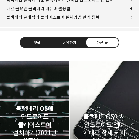
나만 몰랐던 블랙베리 메뉴바 활용법
블랙베리 클래식에 플레이스토어 설치방법 완벽 정복
댓글
공유하기
다른 글
레이니아
다방면의 깊은 관심과 얕은 이해도를 갖춘 보편적
구독하기
카카오톡
라인
트위터
비주류이자 진화하는 영원한 주변인.
구독하기
블랙베리 OS에
안드로이드
블랙베리OS에서
플레이스토어
안드로이드 앱이
설치하기(2021년
제대로 삭제 되지
카카오스토리
밴드
네이버 블로그
Pocke