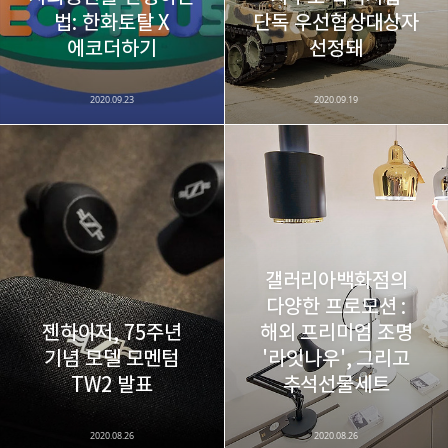
법: 한화토탈 X
단독 우선협상대상자
카카오스토리
밴드
네이버 블로그
Pocke
에코더하기
선정돼
2020.09.23
2020.09.19
갤러리아백화점의
다양한 프로모션 :
젠하이저, 75주년
해외 프리미엄 조명
기념 모델 모멘텀
'라잇나우', 그리고
TW2 발표
추석선물세트
2020.08.26
2020.08.26