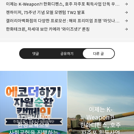
이제는 K-Weapon?! 한화디펜스, 호주 자주포 획득사업 단독 우선협상대상자 선정돼
젠하이저, 75주년 기념 모델 모멘텀 TW2 발표
갤러리아백화점의 다양한 프로모션 : 해외 프리미엄 조명 '라잇나우', 그리고 추석선물세트
한화테크윈, 차세대 보안 카메라 '와이즈넷7' 론칭
댓글
공유하기
다른 글
레이니아
다방면의 깊은 관심과 얕은 이해도를 갖춘 보편적
구독하기
카카오톡
라인
트위터
비주류이자 진화하는 영원한 주변인.
이제는 K-
구독하기
비대면 시대에
Weapon?!
환경교육으로
한화디펜스, 호주
사회공헌을 진행하는
자주포 획득사업