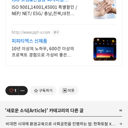
최단기간 최고서비스
ISO 9001,14001,45001 특별할인 /
NEP/ NET/ ESG/ 충남,전북,대전
방문상담 가능
http://www.ppt-x.com
광고
피피티엑스 신제품
10년 이상의 노하우, 600건 이상의
프로젝트 경험으로 가성비 좋은
PPT제작
1
구독하기
이웃
'
새로운 소식(Article)
' 카테고리의 다른 글
비대면 시대에 환경교육으로 사회공헌을 진행하는 법: 한화토탈 X 에코더하기