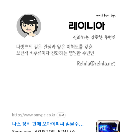
http://www.omypc.co.kr
광고
나스 장비 판매 오마이피씨 믿을수
있는 24년차 쇼핑몰
Synology , ASUSTOR , EFM 나스