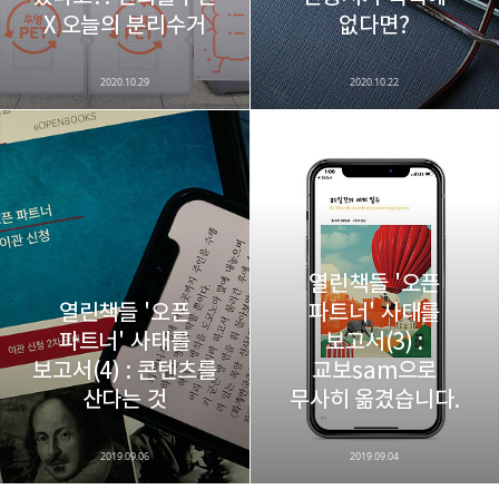
X 오늘의 분리수거
없다면?
2020.10.29
2020.10.22
열린책들 '오픈
열린책들 '오픈
파트너' 사태를
파트너' 사태를
보고서(3) :
보고서(4) : 콘텐츠를
교보sam으로
산다는 것
무사히 옮겼습니다.
2019.09.06
2019.09.04