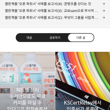
열린책들 '오픈 파트너' 사태를 보고서(4) : 콘텐츠를 산다는 것
열린책들 '오픈 파트너' 사태를 보고서(3) : 교보sam으로 무사히 옮겼습니다.
열린책들 '오픈 파트너' 사태를 보고서(2) : 무엇이 그들을 서럽게 했는가?
댓글
공유하기
다른 글
레이니아
다방면의 깊은 관심과 얕은 이해도를 갖춘 보편적
구독하기
카카오톡
라인
트위터
비주류이자 진화하는 영원한 주변인.
구독하기
페트병 분리
수거만으로도 무료
커피를 마실 수
KSCertRelay에서
있다고?! 한화솔루션
인증서가 목록에
카카오스토리
밴드
네이버 블로그
Pocke