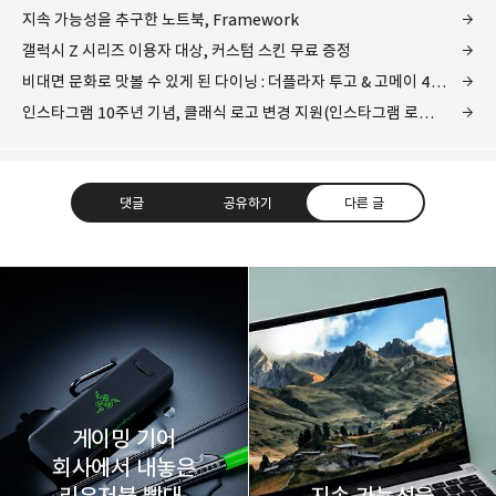
지속 가능성을 추구한 노트북, Framework
갤럭시 Z 시리즈 이용자 대상, 커스텀 스킨 무료 증정
비대면 문화로 맛볼 수 있게 된 다이닝 : 더플라자 투고 & 고메이 494 PB
인스타그램 10주년 기념, 클래식 로고 변경 지원(인스타그램 로고 바꾸는 방법)
댓글
공유하기
다른 글
레이니아
다방면의 깊은 관심과 얕은 이해도를 갖춘 보편적
구독하기
카카오톡
라인
트위터
비주류이자 진화하는 영원한 주변인.
구독하기
게이밍 기어
회사에서 내놓은