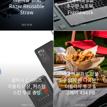
리유저블 빨대,
지속 가능성을
Razer Reusable
추구한 노트북,
카카오스토리
밴드
네이버 블로그
Pocke
Straw
Framework
2021.03.30
2021.03.04
비대면 문화로 맛볼
갤럭시 Z 시리즈
수 있게 된 다이닝 :
이용자 대상, 커스텀
더플라자 투고 &
스킨 무료 증정
고메이 494 PB
2020.11.13
2020.10.21