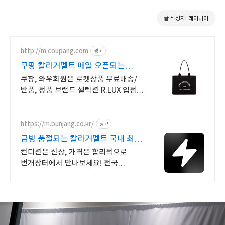
글 작성자: 레이니아
http://m.coupang.com
광고
쿠팡 칼라거펠트 매일 오픈되는
와우회원 특가
쿠팡, 와우회원은 로켓상품 무료배송/
반품, 정품 브랜드 셀렉션 R.LUX 입점.
꼭 필요한 제품은 쿠팡에서 더
저렴하게, 로켓배송으로 더 빠르게!
https://m.bunjang.co.kr/
광고
금방 품절되는 칼라거펠트 국내 최대
브랜드 중고거래
컨디션은 신상, 가격은 합리적으로
번개장터에서 만나보세요! 전국
각지에서 올라오는 전국구 최다 상품
매일 10만 개 이상의 신규 상품 업로드