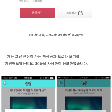
(‘놀면된다 눝, 사서고생! 여행쟁탈전’ 응모화면)
저는 그냥 관심이 가는 북극곰과 오로라 보기를
지원해보았는데요. 30눝을 사용하여 응모하였습니다.