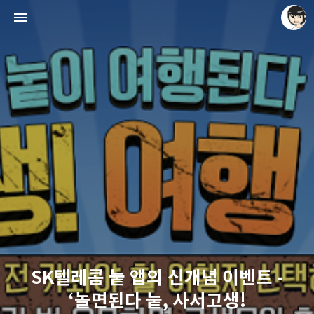
레이니아
레이니아
SK텔레콤 눝 앱의 신개념 이벤트 -
‘놀면된다 눝, 사서고생!