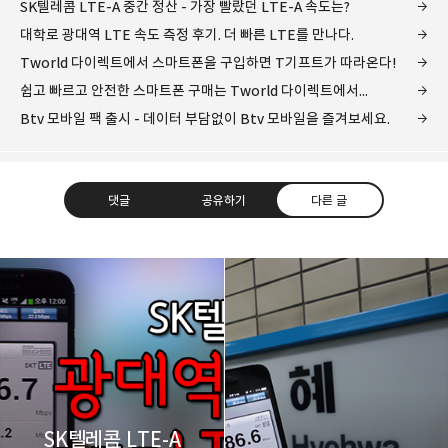
SK텔레콤 LTE-A 중간 정산 - 가장 빨랐던 LTE-A 속도는?
대학로 광대역 LTE 속도 측정 후기. 더 빠른 LTE를 만나다.
Tworld 다이렉트에서 스마트폰을 구입하면 T기프트가 따라온다!
쉽고 빠르고 안전한 스마트폰 구매는 Tworld 다이렉트에서...
Btv 모바일 팩 출시 - 데이터 부담없이 Btv 모바일을 즐겨보세요.
댓글
공유하기
다른 글
레이니아
다방면의 깊은 관심과 얕은 이해도를 갖춘 보편적
구독하기
카카오톡
라인
트위터
비주류이자 진화하는 영원한 주변인.
구독하기
SK텔레콤 LTE-A