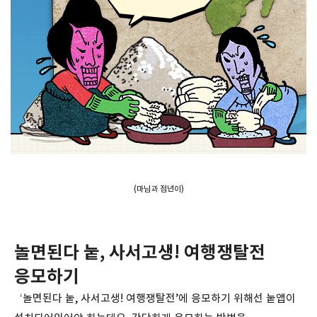
(마님과 점년이)
놀면된다 눝, 사서고생! 여행쟁탈전
응모하기
‘놀면된다 눝, 사서고생! 여행쟁탈전’에 응모하기 위해선 눝앱이