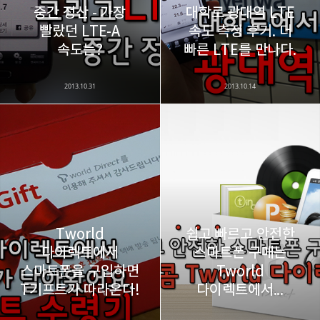
중간 정산 - 가장
대학로 광대역 LTE
빨랐던 LTE-A
속도 측정 후기. 더
카카오스토리
밴드
네이버 블로그
Pocke
속도는?
빠른 LTE를 만나다.
2013.10.31
2013.10.14
Tworld
쉽고 빠르고 안전한
다이렉트에서
스마트폰 구매는
스마트폰을 구입하면
Tworld
T기프트가 따라온다!
다이렉트에서...