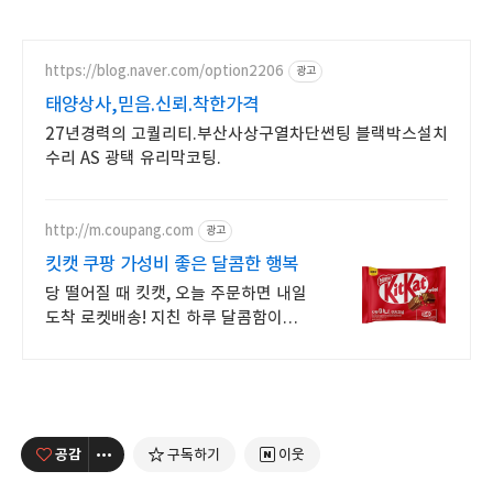
https://blog.naver.com/option2206
광고
태양상사,믿음.신뢰.착한가격
27년경력의 고퀄리티.부산사상구열차단썬팅 블랙박스설치
수리 AS 광택 유리막코팅.
http://m.coupang.com
광고
킷캣 쿠팡 가성비 좋은 달콤한 행복
당 떨어질 때 킷캣, 오늘 주문하면 내일
도착 로켓배송! 지친 하루 달콤함이
필요하다면, 쿠팡 로켓배송으로 빠르게
받아보세요!
공감
구독하기
이웃