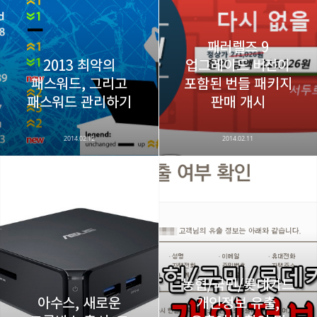
구독하기
패러렐즈 9
2013 최악의
업그레이드 버전이
패스워드, 그리고
포함된 번들 패키지
카카오스토리
밴드
네이버 블로그
Pocke
패스워드 관리하기
판매 개시
2014.02.12
2014.02.11
농협/국민/롯데카드
아수스, 새로운
개인정보 유출,