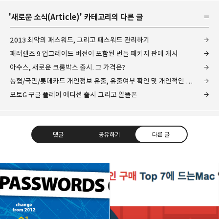
'
새로운 소식(Article)
' 카테고리의 다른 글
2013 최악의 패스워드, 그리고 패스워드 관리하기
패러렐즈 9 업그레이드 버전이 포함된 번들 패키지 판매 개시
아수스, 새로운 크롬박스 출시. 그 가격은?
농협/국민/롯데카드 개인정보 유출, 유출여부 확인 및 개인적인 이야기
모토G 구글 플레이 에디션 출시 그리고 알뜰폰
댓글
공유하기
다른 글
레이니아
다방면의 깊은 관심과 얕은 이해도를 갖춘 보편적
구독하기
카카오톡
라인
트위터
비주류이자 진화하는 영원한 주변인.