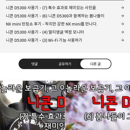
니콘 D5300 사용기 - (7) 특수 효과로 재미있는 사진을
니콘 D5300 사용기 - (6) 니콘 D5300과 함께하는 봄나들이
NX mini 런칭쇼 후기 - 작지만 강한 NX mini를 만나다.
니콘 D5300 사용기 - (4) 멀티앵글 액정 모니터
니콘 D5300 사용기 - (3) Wi-Fi 기능 사용하기
댓글
공유하기
다른 글
레이니아
다방면의 깊은 관심과 얕은 이해도를 갖춘 보편적
구독하기
카카오톡
라인
트위터
비주류이자 진화하는 영원한 주변인.
구독하기