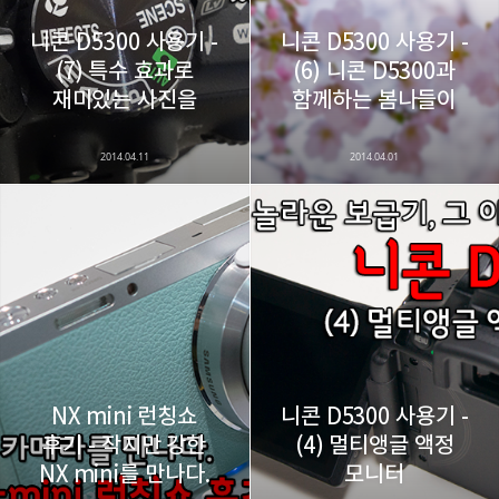
니콘 D5300 사용기 -
니콘 D5300 사용기 -
(7) 특수 효과로
(6) 니콘 D5300과
카카오스토리
밴드
네이버 블로그
Pocke
재미있는 사진을
함께하는 봄나들이
2014.04.11
2014.04.01
NX mini 런칭쇼
니콘 D5300 사용기 -
후기 - 작지만 강한
(4) 멀티앵글 액정
NX mini를 만나다.
모니터