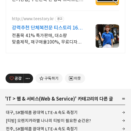
학습가능
http://www.teestory.kr
광고
강력추천 단체복전문 티스토리 16년
전통의 전문업체
전품목 41% 특가판매, 대소량
맞춤제작, 재구매율100%, 무료디자인,
신속제작
공감
구독하기
이웃
'
IT
>
웹 & 서비스(Web & Service)
' 카테고리의 다른 글
대구, SK텔레콤 광대역 LTE-A 속도 측정기
[티빙] 오렌지캬라멜 나나의 티빙이 필요한 순간은?
전주, SK텔레콤 광대역 LTE-A 속도 측정기