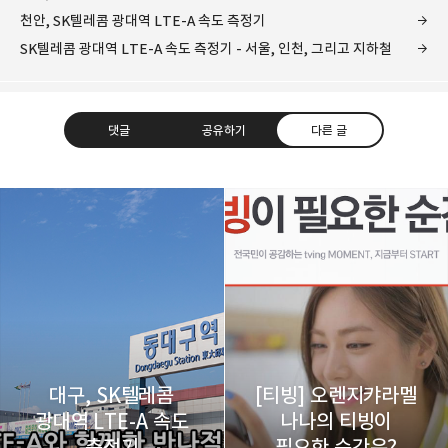
천안, SK텔레콤 광대역 LTE-A 속도 측정기
SK텔레콤 광대역 LTE-A 속도 측정기 - 서울, 인천, 그리고 지하철
댓글
공유하기
다른 글
레이니아
다방면의 깊은 관심과 얕은 이해도를 갖춘 보편적
구독하기
카카오톡
라인
트위터
비주류이자 진화하는 영원한 주변인.
구독하기
대구, SK텔레콤
[티빙] 오렌지캬라멜
광대역 LTE-A 속도
나나의 티빙이
카카오스토리
밴드
네이버 블로그
Pocke
측정기
필요한 순간은?