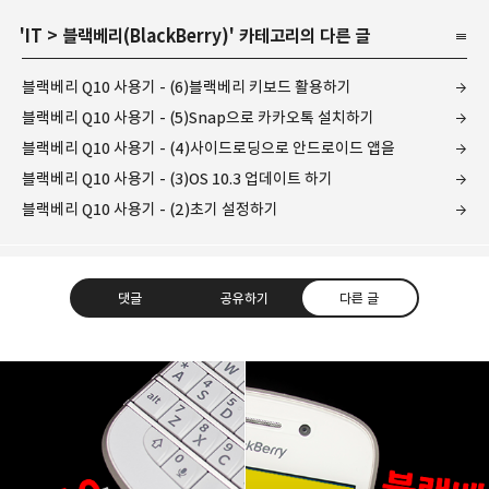
'
IT
>
블랙베리(BlackBerry)
' 카테고리의 다른 글
블랙베리 Q10 사용기 - (6)블랙베리 키보드 활용하기
블랙베리 Q10 사용기 - (5)Snap으로 카카오톡 설치하기
블랙베리 Q10 사용기 - (4)사이드로딩으로 안드로이드 앱을
블랙베리 Q10 사용기 - (3)OS 10.3 업데이트 하기
블랙베리 Q10 사용기 - (2)초기 설정하기
댓글
공유하기
다른 글
레이니아
다방면의 깊은 관심과 얕은 이해도를 갖춘 보편적
구독하기
카카오톡
라인
트위터
비주류이자 진화하는 영원한 주변인.