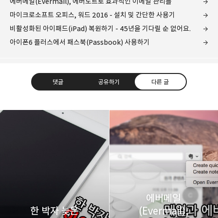
에버메일(Evermail), 에버노트로 효과적인 이메일 관리를
마이크로소프트 오피스, 워드 2016 - 설치 및 간단한 사용기
비활성화된 아이패드(iPad) 복원하기 - 45년을 기다릴 순 없어요.
아이폰6 플러스에서 패스북(Passbook) 사용하기
댓글
공유하기
다른 글
레이니아
다방면의 깊은 관심과 얕은 이해도를 갖춘 보편적
구독하기
카카오톡
라인
트위터
비주류이자 진화하는 영원한 주변인.
구독하기
에버메일
한 박자 늦은
(Evermail),