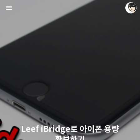
레이니아
레이니아
Leef iBridge로 아이폰 용량
확보하기