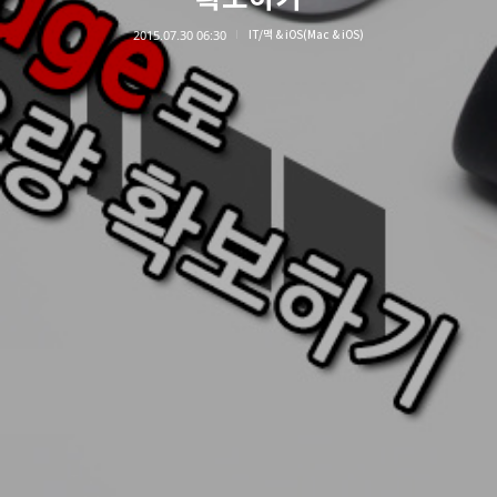
2015.07.30 06:30
IT/맥 & iOS(Mac & iOS)