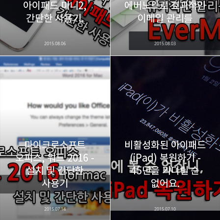
아이패드 미니2,
에버노트로 효과적인
카카오스토리
밴드
네이버 블로그
Pocke
간단한 사용기.
이메일 관리를
2015.08.06
2015.08.03
마이크로소프트
비활성화된 아이패드
오피스, 워드 2016 -
(iPad) 복원하기 -
설치 및 간단한
45년을 기다릴 순
사용기
없어요.
2015.07.14
2015.07.10