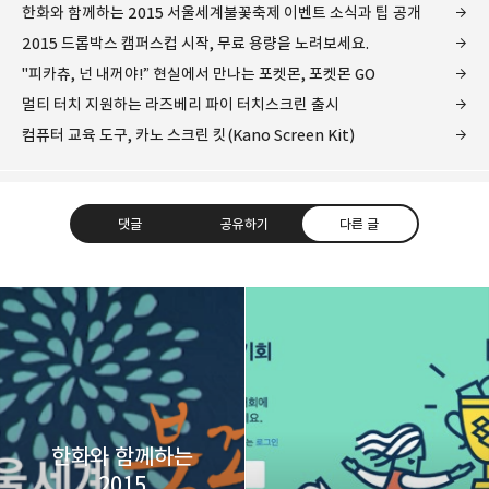
한화와 함께하는 2015 서울세계불꽃축제 이벤트 소식과 팁 공개
2015 드롭박스 캠퍼스컵 시작, 무료 용량을 노려보세요.
"피카츄, 넌 내꺼야!” 현실에서 만나는 포켓몬, 포켓몬 GO
멀티 터치 지원하는 라즈베리 파이 터치스크린 출시
컴퓨터 교육 도구, 카노 스크린 킷(Kano Screen Kit)
댓글
공유하기
다른 글
레이니아
다방면의 깊은 관심과 얕은 이해도를 갖춘 보편적
구독하기
카카오톡
라인
트위터
비주류이자 진화하는 영원한 주변인.
구독하기
한화와 함께하는
2015