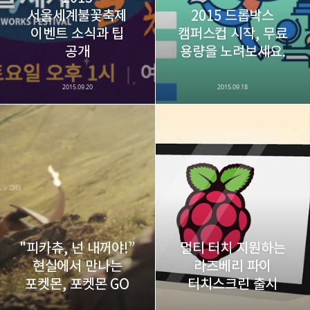
서울세계불꽃축제
2015 드롭박스
이벤트 소식과 팁
캠퍼스컵 시작, 무료
카카오스토리
밴드
네이버 블로그
Pocke
공개
용량을 노려보세요.
2015.09.20
2015.09.18
"피카츄, 넌 내꺼야!”
멀티 터치 지원하는
현실에서 만나는
라즈베리 파이
포켓몬, 포켓몬 GO
터치스크린 출시