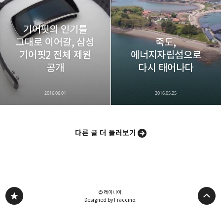
기어핏의 인기를
그대로 이어갈, 삼성
죽도,
기어핏2 전체 제원
에너지자립섬으로
공개
다시 태어나다
2016.06.01
2016.05.25
다른 글 더 둘러보기
© 레이니아.
Designed by Fraccino.