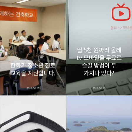
레이니아
다방면의 깊은 관심과 얕은 이해도를 갖춘 보편적
구독하기
카카오톡
라인
트위터
비주류이자 진화하는 영원한 주변인.
구독하기
월 5천 원짜리 올레
tv 모바일을 무료로
한화가 청소년 진로
즐길 방법이 두
카카오스토리
밴드
네이버 블로그
Pocke
교육을 지원합니다.
가지나 있다?
2016.06.15
2016.06.13