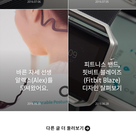
2016.07.06
2016.07.05
피트니스 밴드,
바른 자세 선생
핏비트 블레이즈
알렉스(Alex)를
(Fitbit Blaze)
모셔왔어요.
디자인 살펴보기
2016.06.29
2016.06.28
다른 글 더 둘러보기