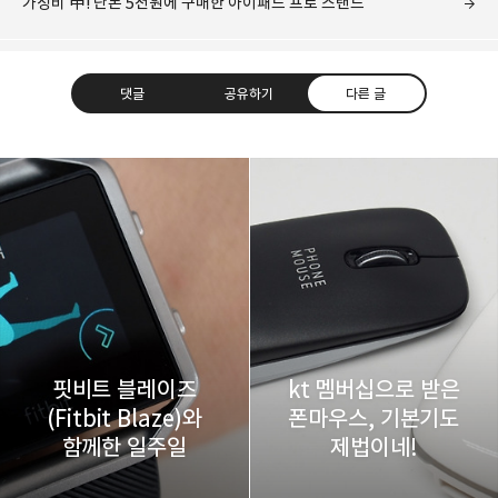
가성비 甲! 단돈 5천원에 구매한 아이패드 프로 스탠드
댓글
공유하기
다른 글
레이니아
다방면의 깊은 관심과 얕은 이해도를 갖춘 보편적
구독하기
카카오톡
라인
트위터
비주류이자 진화하는 영원한 주변인.
구독하기
핏비트 블레이즈
kt 멤버십으로 받은
(Fitbit Blaze)와
폰마우스, 기본기도
카카오스토리
밴드
네이버 블로그
Pocke
함께한 일주일
제법이네!