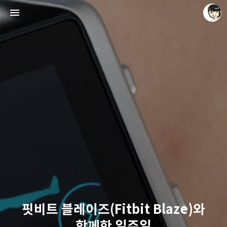
레이니아
레이니아
핏비트 블레이즈(Fitbit Blaze)와
함께한 일주일