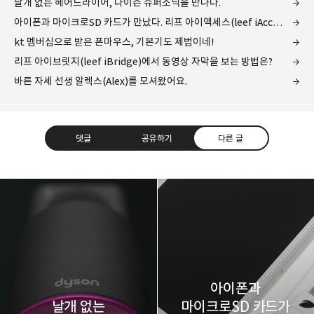
날개 없는 헤어드라이어, 다이슨 슈퍼소닉을 만나다.
아이폰과 마이크로SD 카드가 만났다. 리프 아이액세스(leef iAccess)를 써보니...
kt 멤버십으로 받은 폰마우스, 기본기도 제법이네!
리프 아이브릿지(leef iBridge)에서 동영상 자막을 보는 방법은?
바른 자세 선생 알렉스(Alex)를 모셔왔어요.
댓글
공유하기
다른 글
레이니아
다방면의 깊은 관심과 얕은 이해도를 갖춘 보편적
구독하기
카카오톡
라인
트위터
비주류이자 진화하는 영원한 주변인.
구독하기
아이폰과
날개 없는
마이크로SD 카드가