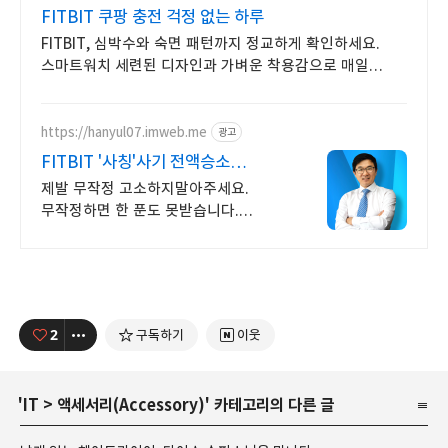
FITBIT 쿠팡 충전 걱정 없는 하루
FITBIT, 심박수와 숙면 패턴까지 정교하게 확인하세요.
스마트워치 세련된 디자인과 가벼운 착용감으로 매일
함께하세요.
https://hanyul07.imweb.me
광고
FITBIT '사칭'사기 전액승소
(3억7천) 사례보유
제발 무작정 고소하지말아주세요.
무작정하면 한 푼도 못받습니다.
(법무법인 한율)
2
구독하기
이웃
'
IT
>
액세서리(Accessory)
' 카테고리의 다른 글