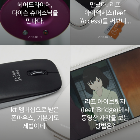
헤어드라이어,
만났다. 리프
다이슨 슈퍼소닉을
아이액세스(leef
카카오스토리
밴드
네이버 블로그
Pocke
만나다.
iAccess)를 써보니...
2016.08.31
2016.07.07
리프 아이브릿지
kt 멤버십으로 받은
(leef iBridge)에서
폰마우스, 기본기도
동영상 자막을 보는
제법이네!
방법은?