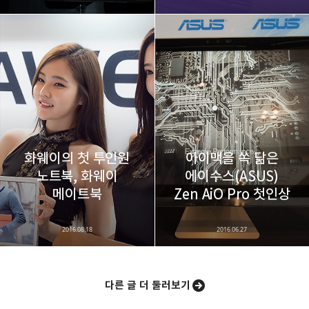
화웨이의 첫 투인원
아이맥을 쏙 닮은
노트북, 화웨이
에이수스(ASUS)
메이트북
Zen AiO Pro 첫인상
2016.08.18
2016.06.27
다른 글 더 둘러보기