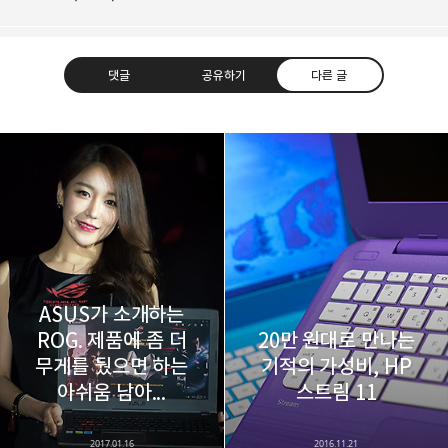
댓글
공유하기
다른 글
레이니아
다방면의 깊은 관심과 얕은 이해도를 갖춘 보편적
구독하기
카카오톡
라인
트위터
비주류이자 진화하는 영원한 주변인.
구독하기
ASUS가 소개하는
ROG. 제품에 좀 더
20만 원대로 만나는
무게를 뒀으면 하는
기적의 가성비, HP
카카오스토리
밴드
네이버 블로그
Pocke
아쉬움 남아...
스트림 11
2017.01.16
2016.11.21