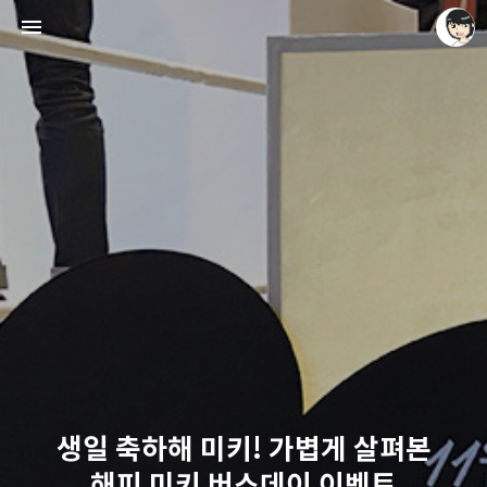
레이니아
레이니아
생일 축하해 미키! 가볍게 살펴본
해피 미키 버스데이 이벤트