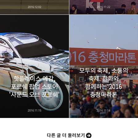
2016.12.02
2016.11.22
모두의 축제, 소통의
핫플레이스 예감,
축제. 한화와
포르쉐 팝업 스토어
함께하는 2016
'사운드 오브 포르쉐'
충청마라톤
2016.11.15
2016.11.14
다른 글 더 둘러보기