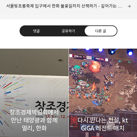
서울빛초롱축제 입구에서 한화 불꽃길까지 산책하기 - 깊어가는 가을밤의 운치
댓글
공유하기
다른 글
레이니아
다방면의 깊은 관심과 얕은 이해도를 갖춘 보편적
구독하기
카카오톡
라인
트위터
비주류이자 진화하는 영원한 주변인.
구독하기
창조경제박람회에서
만난 태양광과 함께
다시 만나는 전설, kt
카카오스토리
밴드
네이버 블로그
Pocke
멀리, 한화
GiGA 레전드 매치