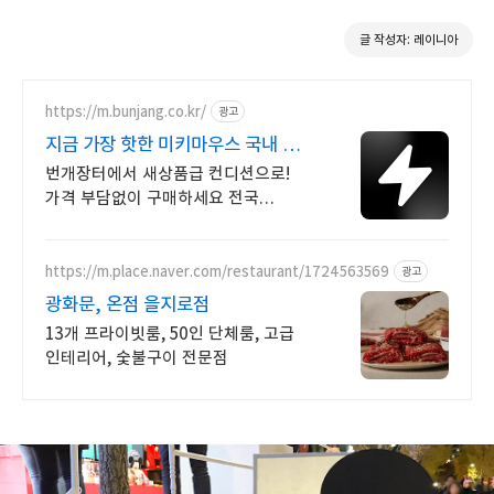
글 작성자: 레이니아
https://m.bunjang.co.kr/
광고
지금 가장 핫한 미키마우스 국내 최대
브랜드 중고거래
번개장터에서 새상품급 컨디션으로!
가격 부담없이 구매하세요 전국
각지에서 올라오는 전국구 최다 상품
매일 10만 개 이상의 신규 상품 업로드
https://m.place.naver.com/restaurant/1724563569
광고
광화문, 온점 을지로점
13개 프라이빗룸, 50인 단체룸, 고급
인테리어, 숯불구이 전문점