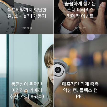
꼼꼼하게 챙기는
풀프레임까지 험난한
소니 미러리스
카카오스토리
밴드
네이버 블로그
Pocke
길, 소니 a7II 개봉기
카메라 이벤트
2017.02.09
2017.02.07
동영상이 뛰어난
매혹적인 외계 종족
미러리스 카메라
액션 캠. 플렉스 캠
추천! 소니 A6500
PIC!