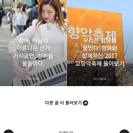
참여, 희망의
우리는 감동을
아름다운 선거
들었다. 한화와
거리공연, 신촌을
함께하는 2017
물들이다.
교향악축제 돌아보기
2017.05.01
2017.04.14
다른 글 더 둘러보기
© 레이니아.