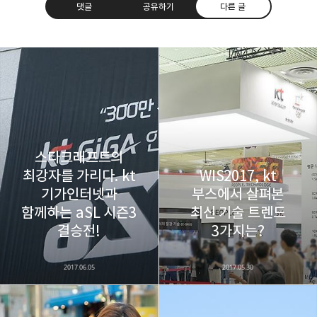
댓글
공유하기
다른 글
레이니아
다방면의 깊은 관심과 얕은 이해도를 갖춘 보편적
구독하기
카카오톡
라인
트위터
비주류이자 진화하는 영원한 주변인.
구독하기
스타크래프트의
최강자를 가리다. kt
WIS2017, kt
기가인터넷과
부스에서 살펴본
함께하는 aSL 시즌3
최신 기술 트렌드
카카오스토리
밴드
네이버 블로그
Pocke
결승전!
3가지는?
2017.06.05
2017.05.30