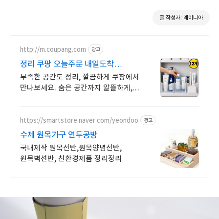
글 작성자: 레이니아
http://m.coupang.com
광고
정리 쿠팡 오늘주문 내일도착
로켓배송
부족한 공간도 정리, 깔끔하게 쿠팡에서
만나보세요. 숨은 공간까지 알뜰하게,
넉넉한 수납으로 생활 공간을 넓게
쓰세요.
https://smartstore.naver.com/yeondoo
광고
수제 원목가구 연두공방
국내제작 원목선반,원목양념선반,
원목벽선반, 친환경제품 정리정리