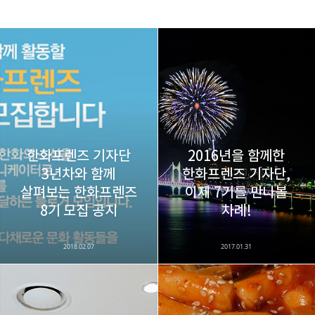
레이니아
다방면의 깊은 관심과 얕은 이해도를 갖춘 보편적
구독하기
카카오톡
라인
트위터
비주류이자 진화하는 영원한 주변인.
구독하기
한화프렌즈 기자단
2016년을 함께한
3년차와 함께
한화프렌즈 기자단,
살펴보는 한화프렌즈
이제 7기를 만나볼
카카오스토리
밴드
네이버 블로그
Pocke
8기 모집 공지
차례!
2018.02.07
2017.01.31