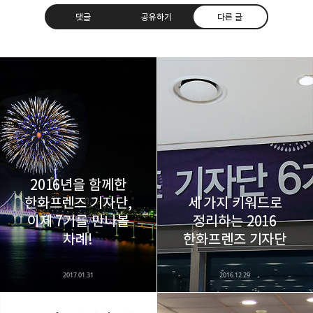
댓글
공유하기
다른 글
레이니아
다방면의 깊은 관심과 얕은 이해도를 갖춘 보편적
구독하기
카카오톡
라인
트위터
비주류이자 진화하는 영원한 주변인.
구독하기
2016년을 함께한
한화프렌즈 기자단,
세 가지 키워드로
이제 7기를 만나볼
정리하는 2016
카카오스토리
밴드
네이버 블로그
Pocke
차례!
한화프렌즈 기자단
2017.01.31
2016.12.29