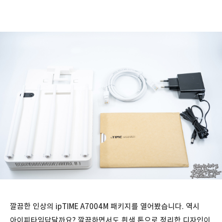
깔끔한 인상의 ipTIME A7004M 패키지를 열어봤습니다. 역시
아이피타임답달까요? 깔끔하면서도 흰색 톤으로 정리한 디자인이