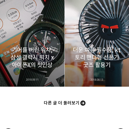
기어를 버린 워치,
더운 여름 필수품, kt
삼성 갤럭시 워치 x
토리 핸디형 선풍기
아이폰X의 첫인상
굿즈 활용기
2018.09.11
2018.08.13
다른 글 더 둘러보기