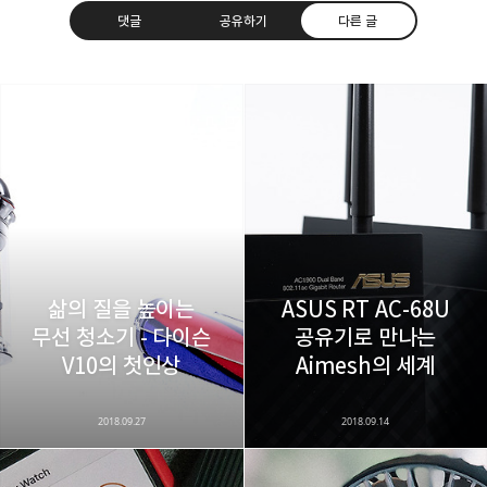
댓글
공유하기
다른 글
레이니아
다방면의 깊은 관심과 얕은 이해도를 갖춘 보편적
구독하기
카카오톡
라인
트위터
비주류이자 진화하는 영원한 주변인.
구독하기
삶의 질을 높이는
ASUS RT AC-68U
무선 청소기 - 다이슨
공유기로 만나는
카카오스토리
밴드
네이버 블로그
Pocke
V10의 첫인상
Aimesh의 세계
2018.09.27
2018.09.14