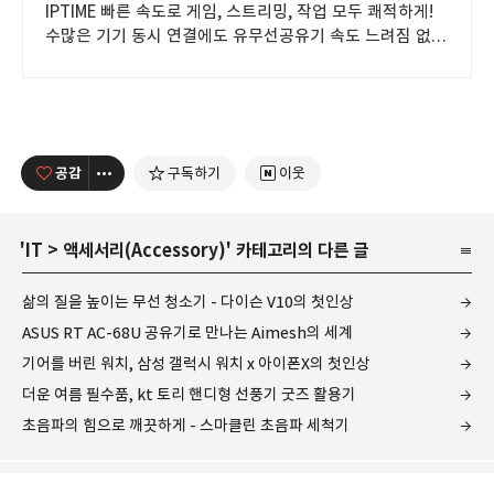
IPTIME 빠른 속도로 게임, 스트리밍, 작업 모두 쾌적하게!
수많은 기기 동시 연결에도 유무선공유기 속도 느려짐 없이
안정적으로!
공감
구독하기
이웃
'
IT
>
액세서리(Accessory)
' 카테고리의 다른 글
삶의 질을 높이는 무선 청소기 - 다이슨 V10의 첫인상
ASUS RT AC-68U 공유기로 만나는 Aimesh의 세계
기어를 버린 워치, 삼성 갤럭시 워치 x 아이폰X의 첫인상
더운 여름 필수품, kt 토리 핸디형 선풍기 굿즈 활용기
초음파의 힘으로 깨끗하게 - 스마클린 초음파 세척기