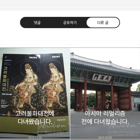
댓글
공유하기
다른 글
레이니아
다방면의 깊은 관심과 얕은 이해도를 갖춘 보편적
구독하기
카카오톡
라인
트위터
비주류이자 진화하는 영원한 주변인.
구독하기
고려불화대전에
아시아 리얼리즘
카카오스토리
밴드
네이버 블로그
Pocke
다녀왔습니다.
전에 다녀왔습니다.
2010.12.05
2010.10.05