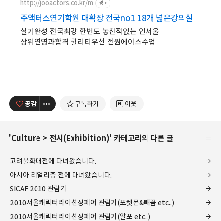
http://jooactors.co.kr/m
광고
주액터스연기학원 대확장 전국no1 18개 넓은강의실
실기완성 전국최강 한번도 놓친적없는 인서울
상위연영과합격 퀄리티우선 전원에이스수업
공감
구독하기
이웃
'
Culture
>
전시(Exhibition)
' 카테고리의 다른 글
고려불화대전에 다녀왔습니다.
아시아 리얼리즘 전에 다녀왔습니다.
SICAF 2010 관람기
2010서울캐릭터라이선싱페어 관람기(포켓몬&빼꼼 etc..)
2010서울캐릭터라이선싱페어 관람기(알포 etc..)