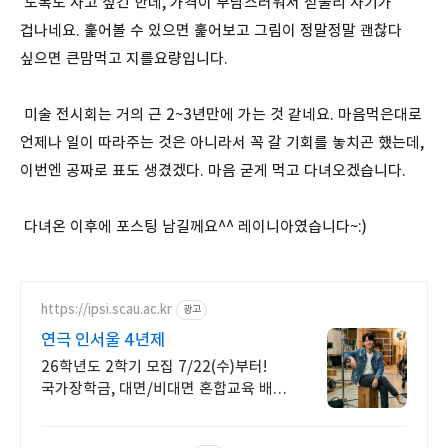
도록도 사고 싶긴 한데, 가격이 부담스러워서 섣불리 사기가
겁나네요. 훑어볼 수 있으면 훑어보고 그림이 정말정말 괜찮다
싶으면 큰맘먹고 지를요량입니다.
미술 전시회는 거의 근 2~3년만에 가는 것 같네요. 마음먹은대로
언제나 일이 따라주는 것은 아니라서 꼭 갈 기회를 놓치곤 했는데,
이번엔 공짜로 표도 생겼겠다. 마음 굳게 먹고 다녀오겠습니다.
다녀온 이후에 포스팅 남길께요^^ 레이니아였습니다~:)
https://ipsi.scau.ac.kr
광고
연극 인서울 4년제
26학년도 2학기 모집 7/22(수)부터!
국가장학금, 대면/비대면 혼합교육 배우
박은혜 원픽 인서울 4년제
연극영화학과, 다양한 장학혜택