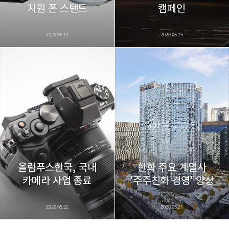
지원 폰 스탠드
캠페인
2020.06.17
2020.06.15
올림푸스한국, 국내
한화 주요 계열사
카메라 사업 종료
'주주친화 경영' 양상
2020.05.22
2020.05.21