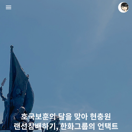
레이니아
레이니아
호국보훈의 달을 맞아 현충원
랜선참배하기, 한화그룹의 언택트