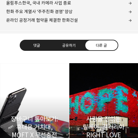
올림푸스한국, 국내 카메라 사업 종료
한화 주요 계열사 '주주친화 경영' 양상
온라인 공정거래 협약을 체결한 한화건설
댓글
공유하기
다른 글
레이니아
다방면의 깊은 관심과 얕은 이해도를 갖춘 보편적
구독하기
카카오톡
라인
트위터
비주류이자 진화하는 영원한 주변인.
구독하기
장바구니 톺아보기:
사랑을 전하는
휴대용 거치대,
릴레이, 갤러리아
MOFT X 무선충전
RIGHT LOVE
카카오스토리
밴드
네이버 블로그
Pocke