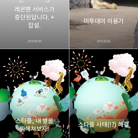
레몬펜 서비스가
중단된답니다. +
카카오스토리
밴드
네이버 블로그
Pocke
미투데이 이용기
잡설.
2010.03.30
2010.03.06
스타플, 내 별을
스타플 사태(!?) 해결
파헤쳐보자!