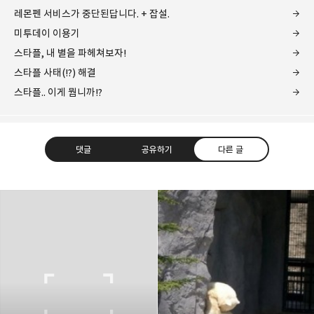
레몬펜 서비스가 중단된답니다. + 잡설.
미투데이 이용기
스타플, 내 별을 파헤쳐보자!
스타플 사태(!?) 해결
스타플.. 이게 뭡니까!?
댓글
공유하기
다른 글
레이니아
다방면의 깊은 관심과 얕은 이해도를 갖춘 보편적
구독하기
카카오톡
라인
트위터
비주류이자 진화하는 영원한 주변인.
구독하기