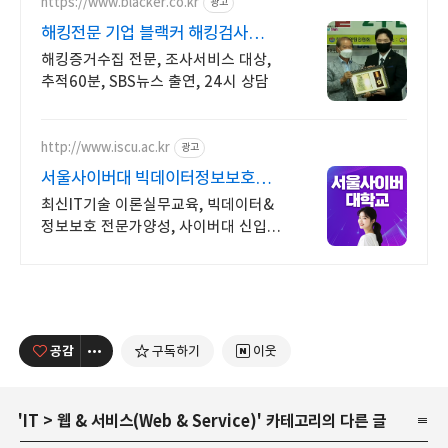
https://www.blacker.co.kr
광고
해킹전문 기업 블랙커 해킹검사
스파이앱 탐지 전문
해킹증거수집 전문, 조사서비스 대상,
추적60분, SBS뉴스 출연, 24시 상담
http://www.iscu.ac.kr
광고
서울사이버대 빅데이터정보보호
2026 가을학기 신편입생
최신IT기술 이론실무교육, 빅데이터&
정보보호 전문가양성, 사이버대 신입생
수 1위 장학금 지급 1위, 학사 석사 박사
온라인복수학위까지
공감
구독하기
이웃
'
IT
>
웹 & 서비스(Web & Service)
' 카테고리의 다른 글