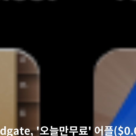
dgate, '오늘만무료' 어플($0.