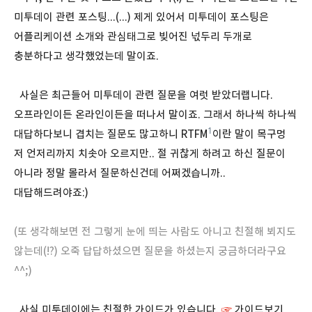
미투데이 관련 포스팅...(...) 제게 있어서 미투데이 포스팅은
어플리케이션 소개와 관심태그로 빚어진 넋두리 두개로
충분하다고 생각했었는데 말이죠.
사실은 최근들어 미투데이 관련 질문을 여럿 받았더랩니다.
오프라인이든 온라인이든을 떠나서 말이죠. 그래서 하나씩 하나씩
1
대답하다보니 겹치는 질문도 많고하니 RTFM
이란 말이 목구멍
저 언저리까지 치솟아 오르지만.. 절 귀찮게 하려고 하신 질문이
아니라 정말 몰라서 질문하신건데 어쩌겠습니까..
대답해드려야죠:)
(또 생각해보면 전 그렇게 눈에 띄는 사람도 아니고 친절해 뵈지도
않는데(!?) 오죽 답답하셨으면 질문을 하셨는지 궁금하더라구요
^^;)
사실 미투데이에는 친절한 가이드가 있습니다.
가이드보기
☞