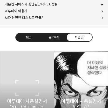
레몬펜 서비스가 중단된답니다. + 잡설.
미투데이 이용기
보다 안전한 패스워드 만들기
댓글
공유하기
다른 글
레이니아
다방면의 깊은 관심과 얕은 이해도를 갖춘 보편적
구독하기
카카오톡
라인
트위터
비주류이자 진화하는 영원한 주변인.
구독하기
미투데이 사용설명서
미투데이 사용설명서
(?!) - (2) 미투데이
(!?) - (1)
카카오스토리
밴드
네이버 블로그
Pocke