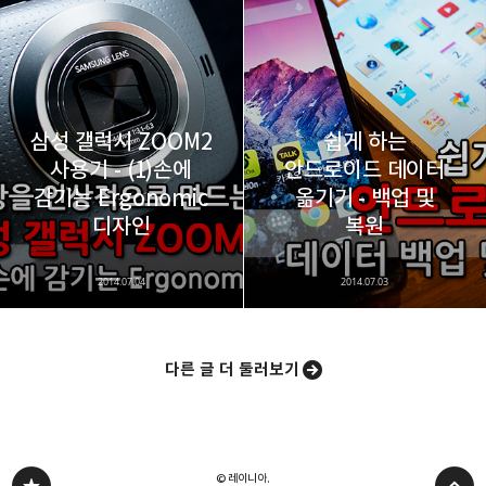
삼성 갤럭시 ZOOM2
쉽게 하는
사용기 - (1)손에
안드로이드 데이터
감기는 Ergonomic
옮기기 - 백업 및
디자인
복원
2014.07.04
2014.07.03
다른 글 더 둘러보기
© 레이니아.