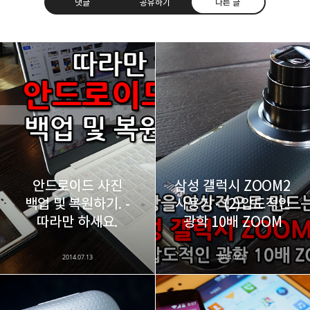
댓글
공유하기
다른 글
레이니아
다방면의 깊은 관심과 얕은 이해도를 갖춘 보편적
구독하기
카카오톡
라인
트위터
비주류이자 진화하는 영원한 주변인.
구독하기
안드로이드 사진
삼성 갤럭시 ZOOM2
백업 및 복원하기. -
사용기 - (2)압도적인
카카오스토리
밴드
네이버 블로그
Pocke
따라만 하세요.
광학 10배 ZOOM
2014.07.13
2014.07.11