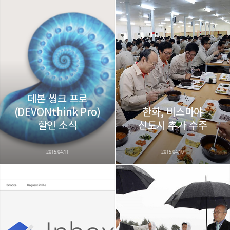
레이니아
다방면의 깊은 관심과 얕은 이해도를 갖춘 보편적
구독하기
카카오톡
라인
트위터
비주류이자 진화하는 영원한 주변인.
구독하기
데본 씽크 프로
(DEVONthink Pro)
한화, 비스마야
카카오스토리
밴드
네이버 블로그
Pocke
할인 소식
신도시 추가 수주
2015.04.11
2015.04.10