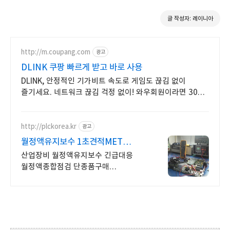
글 작성자: 레이니아
http://m.coupang.com
광고
DLINK 쿠팡 빠르게 받고 바로 사용
DLINK, 안정적인 기가비트 속도로 게임도 끊김 없이
즐기세요. 네트워크 끊김 걱정 없이! 와우회원이라면 30일
내 무료반품으로 편하게.
http://plckorea.kr
광고
월정액유지보수 1초견적MET
산업자동화 장비판매수리보수
산업장비 월정액유지보수 긴급대응
월정액종합점검 단종품구매
눈깜짝1초견적조회