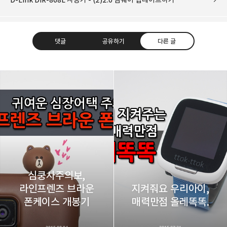
댓글
공유하기
다른 글
레이니아
다방면의 깊은 관심과 얕은 이해도를 갖춘 보편적
구독하기
카카오톡
라인
트위터
비주류이자 진화하는 영원한 주변인.
구독하기
심쿵사주의보,
라인프렌즈 브라운
지켜줘요 우리아이,
카카오스토리
밴드
네이버 블로그
Pocke
폰케이스 개봉기
매력만점 올레똑똑.