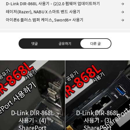
D-Link DIR-868L 사용기 - (2)2.0 펌웨어 업데이트하기
레이저(Razer), NABU X 스마트 밴드 사용기
아이폰6 플러스 범퍼 케이스, Sword6+ 사용기
댓글
공유하기
다른 글
레이니아
다방면의 깊은 관심과 얕은 이해도를 갖춘 보편적
구독하기
카카오톡
라인
트위터
비주류이자 진화하는 영원한 주변인.
구독하기
D-Link DIR-868L
D-Link DIR-868L
사용기 - (4)
사용기 - (3)
SharePort
SharePort
카카오스토리
밴드
네이버 블로그
Pocke