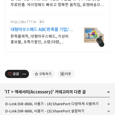
무료반품. 게이밍패드 빠르고 정확한 움직임, 로켓배송으로
지금 바로 경험하세요.
http://abc777.kr
광고
대형마우스패드 ABC판촉물 기업/
관공서 후결제
판촉물제작, 대형마우스패드, 가성비
홍보물, 초특가할인, 소량/대량,
단체선물전문
공감
구독하기
이웃
'
IT
>
액세서리(Accessory)
' 카테고리의 다른 글
D-Link DIR-868L 사용기 - (4) SharePort 다양하게 사용하기
D-Link DIR-868L 사용기 - (3) SharePort 설정하기