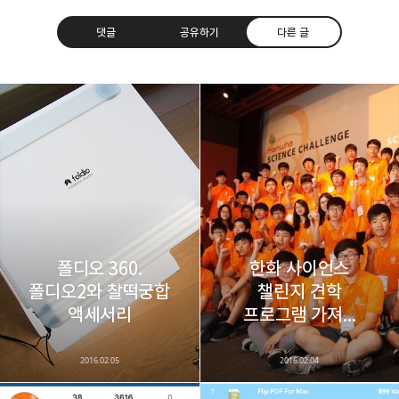
댓글
공유하기
다른 글
레이니아
다방면의 깊은 관심과 얕은 이해도를 갖춘 보편적
구독하기
카카오톡
라인
트위터
비주류이자 진화하는 영원한 주변인.
구독하기
폴디오 360.
한화 사이언스
폴디오2와 찰떡궁합
챌린지 견학
카카오스토리
밴드
네이버 블로그
Pocke
액세서리
프로그램 가져...
2016.02.05
2016.02.04