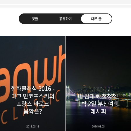
댓글
공유하기
다른 글
레이니아
다방면의 깊은 관심과 얕은 이해도를 갖춘 보편적
구독하기
카카오톡
라인
트위터
비주류이자 진화하는 영원한 주변인.
구독하기
한화클래식 2016 -
마크 민코프스키의
내 맘대로 척척척!
프랑스 바로크
1박 2일 부산여행
카카오스토리
밴드
네이버 블로그
Pocke
음악은?
레시피
2016.03.15
2016.03.03