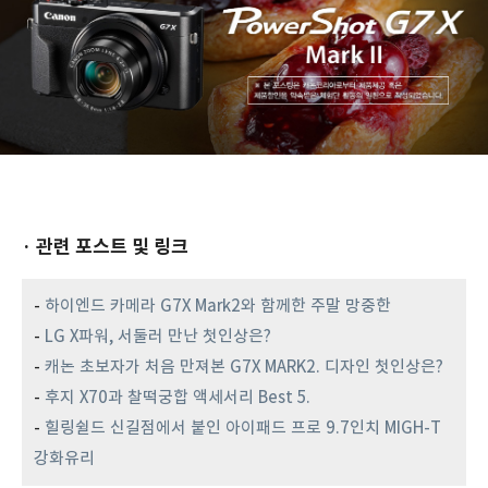
· 관련 포스트 및 링크
-
하이엔드 카메라 G7X Mark2와 함께한 주말 망중한
-
LG X파워, 서둘러 만난 첫인상은?
-
캐논 초보자가 처음 만져본 G7X MARK2. 디자인 첫인상은?
-
후지 X70과 찰떡궁합 액세서리 Best 5.
-
힐링쉴드 신길점에서 붙인 아이패드 프로 9.7인치 MIGH-T
강화유리