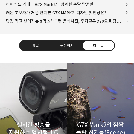
하이엔드 카메라 G7X Mark2와 함께한 주말 망중한
캐논 초보자가 처음 만져본 G7X MARK2. 디자인 첫인상은?
당장 먹고 싶어지는 #먹스타그램 음식사진, 후지필름 X70으로 담다.
댓글
공유하기
다른 글
레이니아
다방면의 깊은 관심과 얕은 이해도를 갖춘 보편적
구독하기
카카오톡
라인
트위터
비주류이자 진화하는 영원한 주변인.
구독하기
실시간 방송을
G7X Mark2의 깜짝
지원하는 액션캠, LG
놀랄 신기능(Scene)
카카오스토리
밴드
네이버 블로그
Pocke