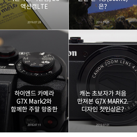
액션캠LTE
은?
2016.07.28
2016.07.25
하이엔드 카메라
캐논 초보자가 처음
G7X Mark2와
만져본 G7X MARK2.
함께한 주말 망중한
디자인 첫인상은?
2016.07.11
2016.07.01