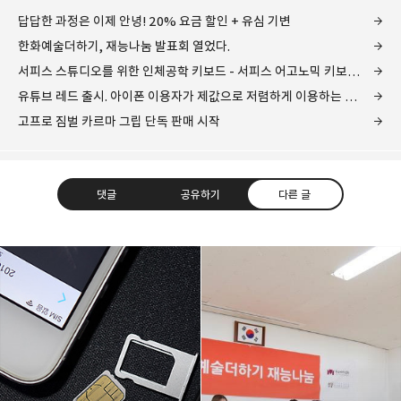
답답한 과정은 이제 안녕! 20% 요금 할인 + 유심 기변
한화예술더하기, 재능나눔 발표회 열었다.
서피스 스튜디오를 위한 인체공학 키보드 - 서피스 어고노믹 키보드(Surface Ergonomic Keyboard)
유튜브 레드 출시. 아이폰 이용자가 제값으로 저렴하게 이용하는 방법은?
고프로 짐벌 카르마 그립 단독 판매 시작
댓글
공유하기
다른 글
레이니아
다방면의 깊은 관심과 얕은 이해도를 갖춘 보편적
구독하기
카카오톡
라인
트위터
비주류이자 진화하는 영원한 주변인.
구독하기