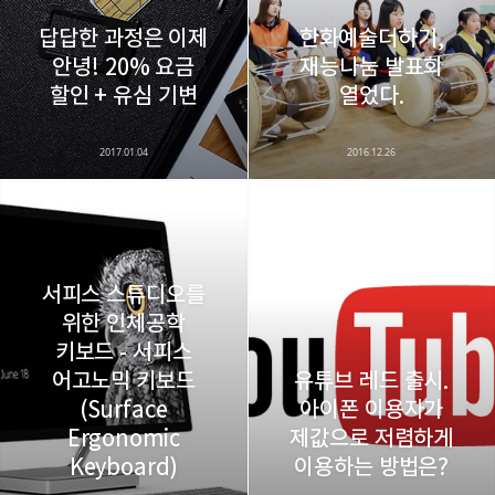
답답한 과정은 이제
한화예술더하기,
안녕! 20% 요금
재능나눔 발표회
카카오스토리
밴드
네이버 블로그
Pocke
할인 + 유심 기변
열었다.
2017.01.04
2016.12.26
서피스 스튜디오를
위한 인체공학
키보드 - 서피스
어고노믹 키보드
유튜브 레드 출시.
(Surface
아이폰 이용자가
Ergonomic
제값으로 저렴하게
Keyboard)
이용하는 방법은?